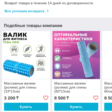
Возврат товара в течение 14 дней по договоренности
Все условия возврата
Подобные товары компании
Массажные валики
Массажные валики
Мас
(ролики) для спины
(ролики) для спины
(рол
(33*13см)
(60*13см)
60с
3 200
8 500
8 5
₸
₸
Купить
Купить