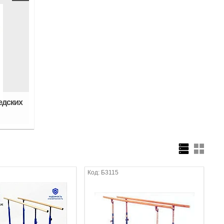
едских
Б3115