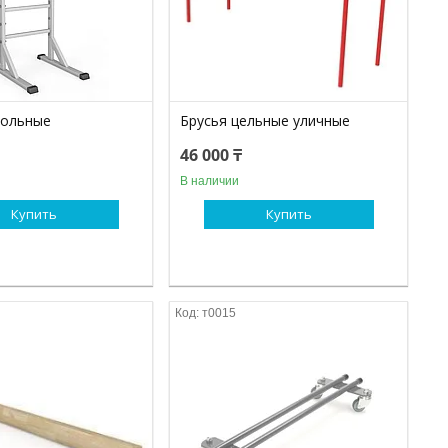
польные
Брусья цельные уличные
46 000 ₸
В наличии
Купить
Купить
т0015