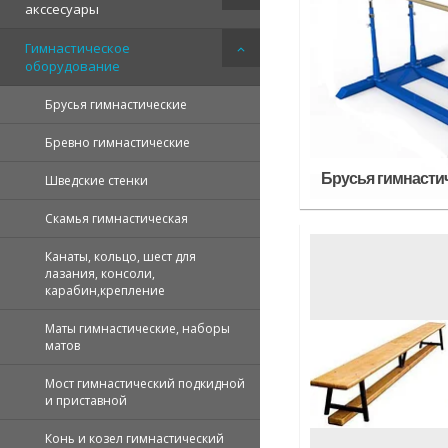
акссесуары
Гимнастическое
оборудование
Брусья гимнастические
Бревно гимнастические
Брусья гимнасти
Шведские стенки
Скамья гимнастическая
Канаты, кольцо, шест для
лазания, консоли,
карабин,крепление
Маты гимнастические, наборы
матов
Мост гимнастический подкидной
и приставной
Конь и козел гимнастический