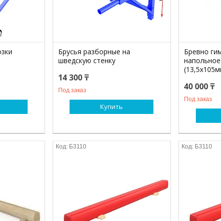
озки
Брусья разборные на
Бревно ги
шведскую стенку
напольное
(13,5х105м
14 300 ₸
40 000 ₸
Под заказ
Под заказ
Купить
Б3110
Б3110