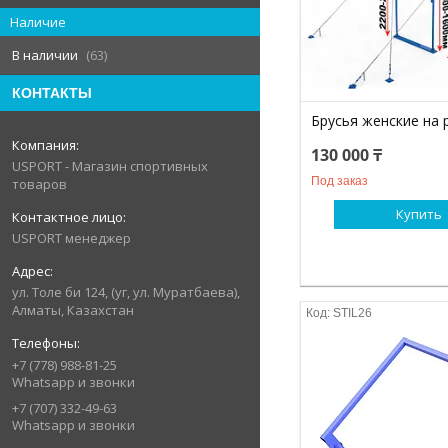
Наличие
В наличии
63
КОНТАКТЫ
Брусья женские на 
130 000 ₸
USPORT - Магазин спортивных
Под заказ
товаров
Купить
USPORT менеджер
ул. Толе би 124, (уг, ул. Муратбаева),
Алматы, Казахстан
STIL26
+7 (778) 988-81-25
Whatsapp и звонки
+7 (707) 332-49-63
Whatsapp и звонки