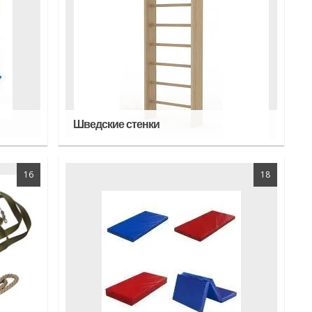
Шведские стенки
16
18