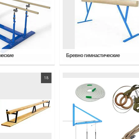
ческие
Бревно гимнастические
18