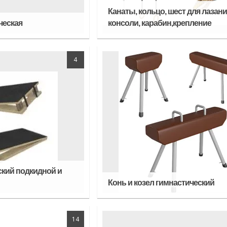
Канаты, кольцо, шест для лазани
ческая
консоли, карабин,крепление
4
ский подкидной и
Конь и козел гимнастический
14