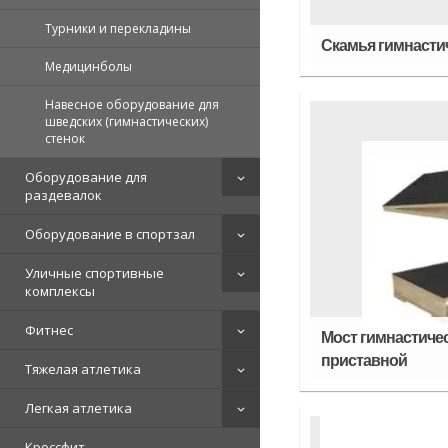
Турники и перекладины
Скамья гимнасти
Медицинболы
Навесное оборудование для
шведских (гимнастических)
стенок
Оборудование для
раздевалок
Оборудование в спортзал
Уличные спортивные
комплексы
Фитнес
Мост гимнастиче
приставной
Тяжелая атлетика
Легкая атлетика
Кроссфит