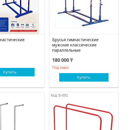
мнастические
Брусья гимнастические
мужские классические
параллельные
180 000 ₸
Под заказ
Купить
Купить
Б-001