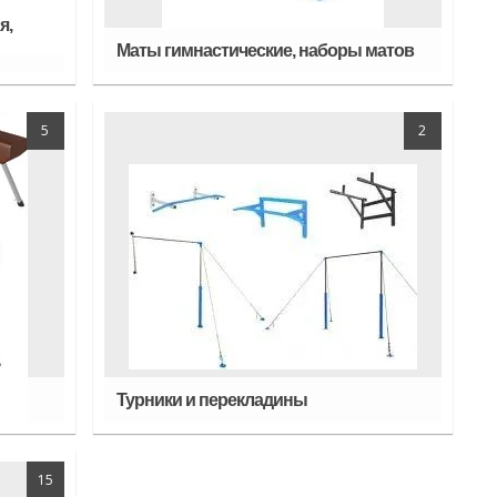
я,
Маты гимнастические, наборы матов
5
2
Турники и перекладины
15