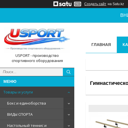
Создать сайт
на Satu.kz
ВН
ГЛАВНАЯ
КА
USPORT - производство
спортивного оборудования
Гимнастическ
Товары и услуги
Бокс и единоборства
ВИДЫ СПОРТА
Настольный теннис и