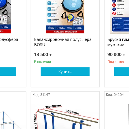
олусфера
Балансировочная полусфера
Брусья ги
BOSU
мужские
13 500 ₸
90 000 ₸
В наличии
Под заказ
Купить
31147
04104