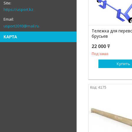
https://usport.kz
usport2010@mail.ru
Тележка для перев
брусьев
КАРТА
22 000 ₸
Под заказ
Купить
4175