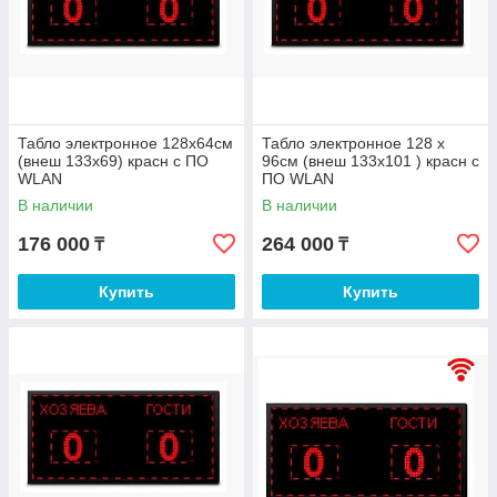
Табло электронное 128х64см
Табло электронное 128 х
(внеш 133х69) красн с ПО
96см (внеш 133х101 ) красн с
WLAN
ПО WLAN
В наличии
В наличии
176 000
264 000
₸
₸
Купить
Купить