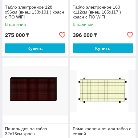
Табло электронное 128
Табло электронное 160
х96см (внеш 133х101 ) красн
х112см (внеш 165х117 )
с ПО WiFi
красн с ПО WiFi
В наличии
В наличии
275 000
396 000
₸
₸
Купить
Купить
Панель для эл.табло
Рама крепежная для табло с
32х16см красн
сеткой