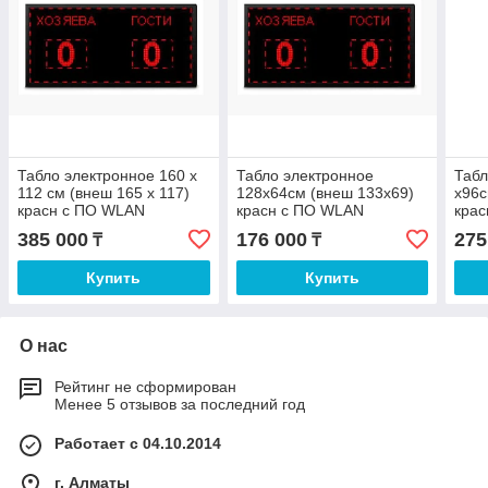
Табло электронное 160 х
Табло электронное
Табл
112 см (внеш 165 х 117)
128х64см (внеш 133х69)
х96с
красн с ПО WLAN
красн с ПО WLAN
крас
385 000
176 000
275
₸
₸
Купить
Купить
О нас
Рейтинг не сформирован
Менее 5 отзывов за последний год
Работает с 04.10.2014
г. Алматы