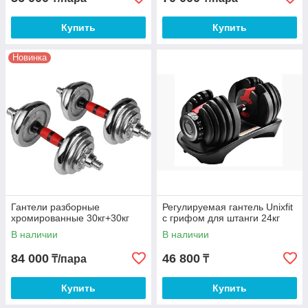
Купить
Купить
Новинка
Гантели разборные
Регулируемая гантель Unixfit
хромированные 30кг+30кг
с грифом для штанги 24кг
В наличии
В наличии
84 000
46 800
₸/пара
₸
Купить
Купить