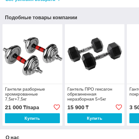
Подобные товары компании
Гантели разборные
Гантель ПРО гексагон
Гант
хромированные
обрезиненная
покр
7,5кг+7,5кг
неразборная 5+5кг
21 000
15 900
3 5
₸/пара
₸
Купить
Купить
О нас