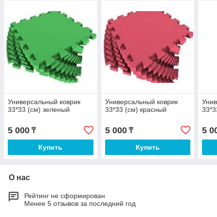
Универсальный коврик
Универсальный коврик
Унив
33*33 (см) зеленый
33*33 (см) красный
33*3
5 000
5 000
5 0
₸
₸
Купить
Купить
О нас
Рейтинг не сформирован
Менее 5 отзывов за последний год