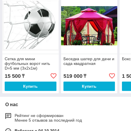
Сетка для мини
Беседка шатер для дачи и
Бокс
футбольных ворот нить
сада квадратная
D=5 мм (3х2х1м)
15 500
519 000
1 5
₸
₸
Купить
Купить
О нас
Рейтинг не сформирован
Менее 5 отзывов за последний год
Работает с 04.10.2014