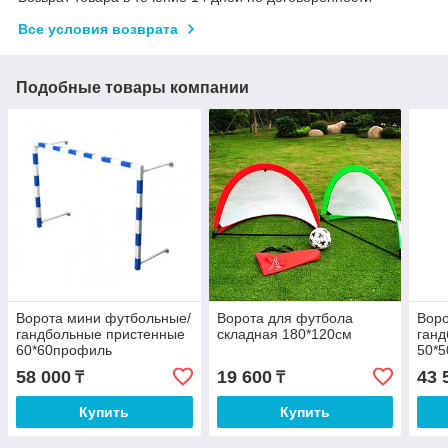
Все условия возврата
Подобные товары компании
Ворота мини футбольные/
Ворота для футбола
Воро
гандбольные пристенные
складная 180*120см
ганд
60*60профиль
50*
58 000
19 600
43 
₸
₸
Купить
Купить