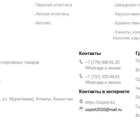
Тяжелая атлетика
Шведские с
Легкая атлетика
Брусья гим
Фитнес
Бревно гим
Канаты, кол
консоли, ка
Г
П
 спортивных товаров
+7 (778) 988-81-25
Whatsapp и звонки
Вт
+7 (707) 332-49-63
С
р
Whatsapp и звонки
Че
П
уг, ул. Муратбаева), Алматы, Казахстан
https://usport.kz
С
usport2010@mail.ru
В