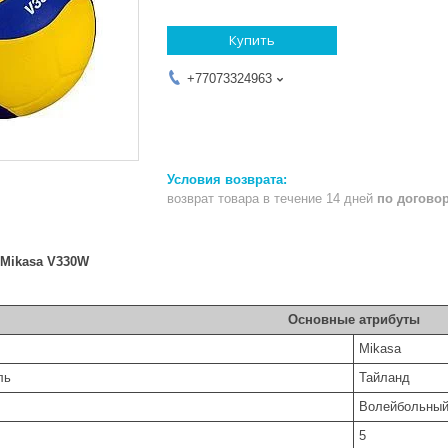
Купить
+77073324963
возврат товара в течение 14 дней
по догово
Mikasa V330W
Основные атрибуты
Mikasa
ль
Тайланд
Волейбольны
5