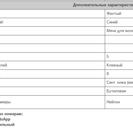
Дополнительные характеристи
Желтый
й:
Синий
Мячи для вол
5
елей:
Клееный
:
8
Синт. кожа (м
Бутиловая
амеры:
Нейлон
по номерам:
atsApp
бильный