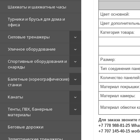
Шахматы и шахматные часы
Цвет основной:
Турники и брусья для дома и
Цвет дополнительны
офиса
Категория товара:
Силовые тренажеры
Уличное оборудование
Размер:
Спортивные оборудования и
снаряды
Тип соединения пан
Количество панелей
Балетные (хореографические)
станки
Материал покрышки:
Материал камеры:
Канаты
Материал обмотки к
Тенты, ПВХ, банерные
материалы
Для заказа звоните 
+7 778 988-81-25 Wh
Беговые дорожки
+7 707 145-40-15 мо
Эллиптические тренажеры