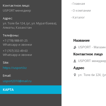
Главная
USPORT менеджер
О компании
Каталог
ул. Толе би 124, (уг, ул. Муратбаева),
Алматы, Казахстан
+7 (778) 988-81-25
Whatsapp и звонки
USPORT - Магазин
+7 (707) 332-49-63
Whatsapp и звонки
USPORT менедже
https://usport.kz
ул. Толе би 124, (
usport2010@mail.ru
КАРТА