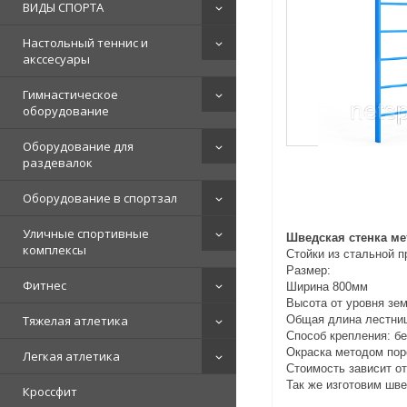
ВИДЫ СПОРТА
Настольный теннис и
акссесуары
Гимнастическое
оборудование
Оборудование для
раздевалок
Оборудование в спортзал
Уличные спортивные
Шведская стенка ме
комплексы
Стойки из стальной 
Размер:
Фитнес
Ширина 800мм
Высота от уровня зе
Тяжелая атлетика
Общая длина лестниц
Способ крепления: б
Окраска методом пор
Легкая атлетика
Стоимость зависит о
Так же изготовим шве
Кроссфит