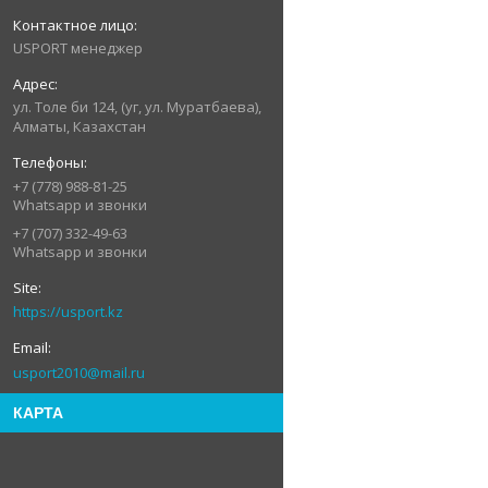
USPORT менеджер
ул. Толе би 124, (уг, ул. Муратбаева),
Алматы, Казахстан
+7 (778) 988-81-25
Whatsapp и звонки
+7 (707) 332-49-63
Whatsapp и звонки
https://usport.kz
usport2010@mail.ru
КАРТА