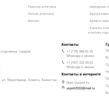
Тяжелая атлетика
Шведские с
Легкая атлетика
Брусья гим
Фитнес
Бревно гим
Канаты, кол
консоли, ка
Г
П
 спортивных товаров
+7 (778) 988-81-25
Whatsapp и звонки
Вт
+7 (707) 332-49-63
С
р
Whatsapp и звонки
Че
П
уг, ул. Муратбаева), Алматы, Казахстан
https://usport.kz
С
usport2010@mail.ru
В