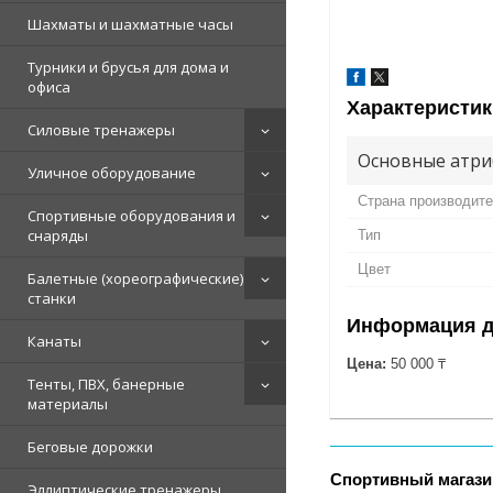
Шахматы и шахматные часы
Турники и брусья для дома и
офиса
Характеристик
Силовые тренажеры
Основные атри
Уличное оборудование
Страна производит
Спортивные оборудования и
снаряды
Тип
Цвет
Балетные (хореографические)
станки
Информация д
Канаты
Цена:
50 000 ₸
Тенты, ПВХ, банерные
материалы
Беговые дорожки
Спортивный магази
Эллиптические тренажеры