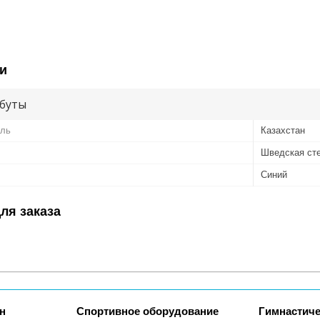
и
буты
ель
Казахстан
Шведская ст
Синий
ля заказа
н
Спортивное оборудование
Гимнастиче