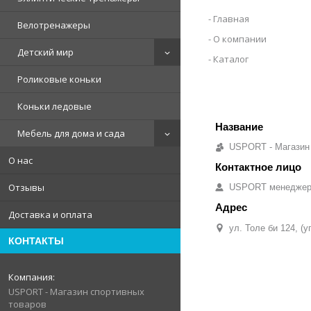
Главная
Велотренажеры
О компании
Детский мир
Каталог
Роликовые коньки
Коньки ледовые
Мебель для дома и сада
USPORT - Магазин
О нас
Отзывы
USPORT менедже
Доставка и оплата
ул. Толе би 124, (
КОНТАКТЫ
USPORT - Магазин спортивных
товаров