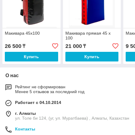
Макивара 45х100
Макивара прямая 45 х
Маки
100
26 500
21 000
9 5
₸
₸
Купить
Купить
О нас
Рейтинг не сформирован
Менее 5 отзывов за последний год
Работает с 04.10.2014
г. Алматы
ул. Толе би 124, (уг, ул. Муратбаева) , Алматы, Казахстан
Контакты