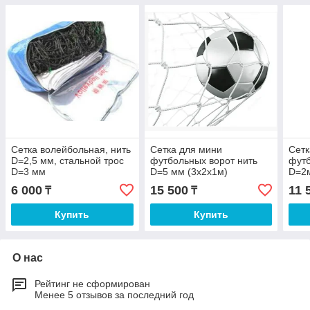
Сетка волейбольная, нить
Сетка для мини
Сетк
D=2,5 мм, стальной трос
футбольных ворот нить
футб
D=3 мм
D=5 мм (3х2х1м)
D=2м
6 000
15 500
11 
₸
₸
Купить
Купить
О нас
Рейтинг не сформирован
Менее 5 отзывов за последний год