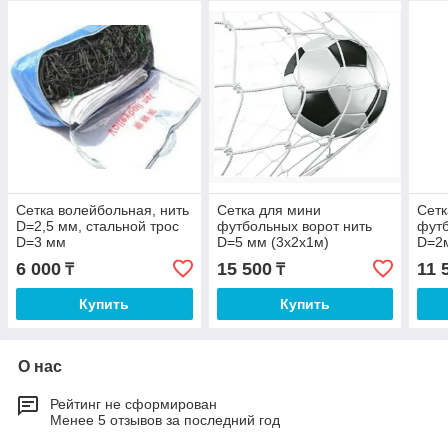
Сетка волейбольная, нить
Сетка для мини
Сетк
D=2,5 мм, стальной трос
футбольных ворот нить
футб
D=3 мм
D=5 мм (3х2х1м)
D=2м
6 000
15 500
11 
₸
₸
Купить
Купить
О нас
Рейтинг не сформирован
Менее 5 отзывов за последний год