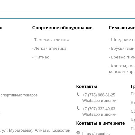
н
Спортивное оборудование
Гимнастиче
Тяжелая атлетика
Шведские с
Легкая атлетика
Брусья гим
Фитнес
Бревно гим
Канаты, кол
консоли, ка
Г
П
 спортивных товаров
+7 (778) 988-81-25
Whatsapp и звонки
Вт
+7 (707) 332-49-63
С
р
Whatsapp и звонки
Че
П
уг, ул. Муратбаева), Алматы, Казахстан
https://usport.kz