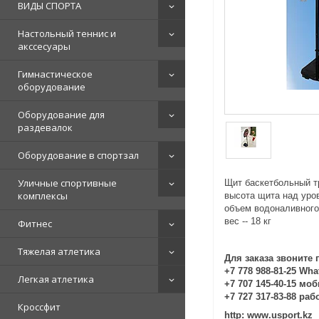
ВИДЫ СПОРТА
Настольный теннис и
акссесуары
Гимнастическое
оборудование
Оборудование для
раздевалок
Оборудование в спортзал
Уличные спортивные
Щит баскетбольный т
комплексы
высота щита над уров
объем водоналивного 
вес -- 18 кг
Фитнес
Тяжелая атлетика
Для заказа звоните 
+7 778 988-81-25 Wh
Легкая атлетика
+7 707 145-40-15 мо
+7 727 317-83-88 ра
Кроссфит
http: www.usport.kz