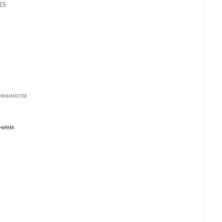
15
ренности
анием