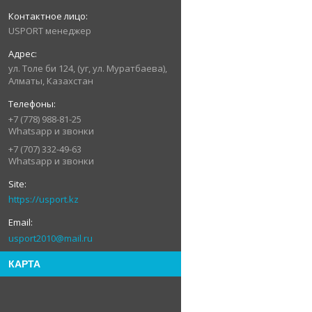
USPORT менеджер
ул. Толе би 124, (уг, ул. Муратбаева),
Алматы, Казахстан
+7 (778) 988-81-25
Whatsapp и звонки
+7 (707) 332-49-63
Whatsapp и звонки
https://usport.kz
usport2010@mail.ru
КАРТА