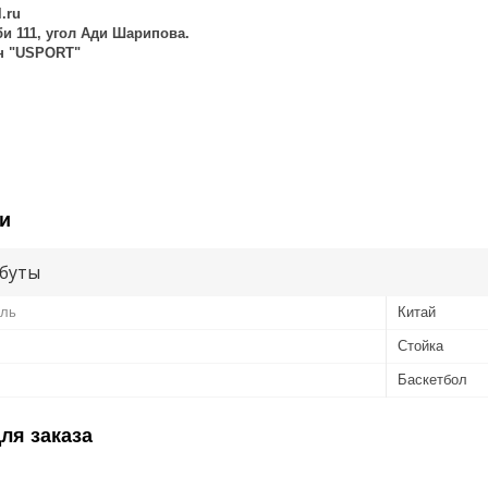
l.ru
 би 111, угол Ади Шарипова.
ин "USPORT"
и
буты
ель
Китай
Стойка
Баскетбол
ля заказа