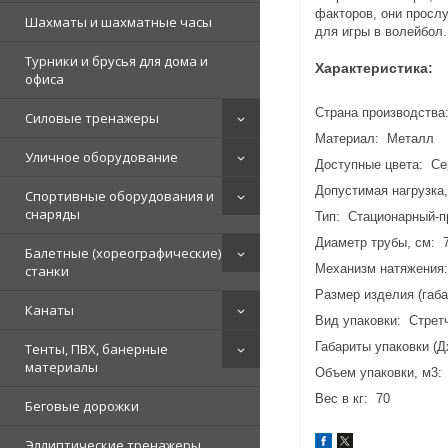
факторов, они просл
Шахматы и шахматные часы
для игры в волейбол.
Турники и брусья для дома и
Характеристика:
офиса
Страна производства
Силовые тренажеры
Материал: Металл
Уличное оборудование
Доступные цвета: Се
Допустимая нагрузка,
Спортивные оборудования и
снаряды
Тип: Стационарный-п
Диаметр трубы, см: 7
Балетные (хореографические)
Механизм натяжения
станки
Размер изделия (габ
Канаты
Вид упаковки: Стрет
Габариты упаковки (Д
Тенты, ПВХ, банерные
материалы
Объем упаковки, м3:
Вес в кг: 70
Беговые дорожки
Эллиптические тренажеры