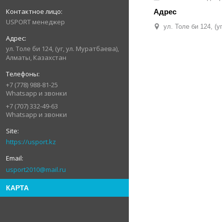
USPORT менеджер
ул. Толе би 124, (
ул. Толе би 124, (уг, ул. Муратбаева),
Алматы, Казахстан
+7 (778) 988-81-25
Whatsapp и звонки
+7 (707) 332-49-63
Whatsapp и звонки
https://usport.kz
usport2010@mail.ru
КАРТА