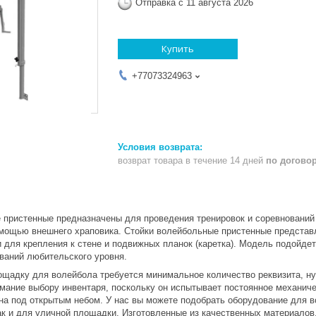
Отправка с 11 августа 2026
Купить
+77073324963
возврат товара в течение 14 дней
по догово
 пристенные предназначены для проведения тренировок и соревнований
мощью внешнего храповика. Стойки волейбольные пристенные представ
и для крепления к стене и подвижных планок (каретка). Модель подойде
ований любительского уровня.
ощадку для волейбола требуется минимальное количество реквизита, нуж
мание выбору инвентаря, поскольку он испытывает постоянное механиче
а под открытым небом. У нас вы можете подобрать оборудование для в
так и для уличной площадки. Изготовленные из качественных материало