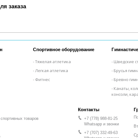
ля заказа
н
Спортивное оборудование
Гимнастиче
Тяжелая атлетика
Шведские с
Легкая атлетика
Брусья гим
Фитнес
Бревно гим
Канаты, кол
консоли, ка
Г
П
 спортивных товаров
+7 (778) 988-81-25
Whatsapp и звонки
Вт
+7 (707) 332-49-63
С
р