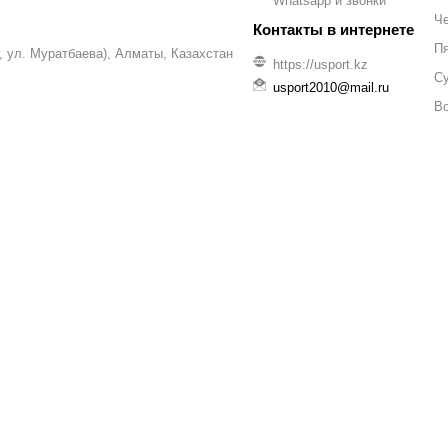
Whatsapp и звонки
Че
П
уг, ул. Муратбаева), Алматы, Казахстан
https://usport.kz
С
usport2010@mail.ru
В