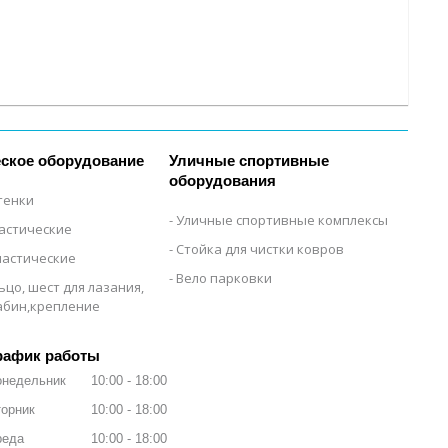
ское оборудование
Уличные спортивные
оборудования
тенки
Уличные спортивные комплексы
настические
Стойка для чистки ковров
настические
Вело парковки
ьцо, шест для лазания,
рабин,крепление
рафик работы
онедельник
10:00
18:00
орник
10:00
18:00
реда
10:00
18:00