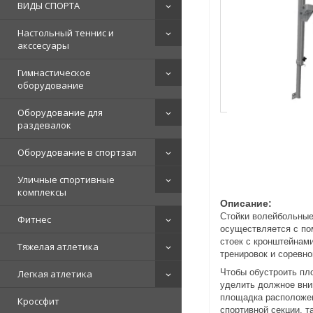
ВИДЫ СПОРТА
Настольный теннис и
акссесуары
Гимнастическое
оборудование
Оборудование для
раздевалок
Оборудование в спортзал
Уличные спортивные
комплексы
Описание:
Стойки волейбольные
Фитнес
осуществляется с по
стоек с кронштейнам
Тяжелая атлетика
тренировок и соревн
Чтобы обустроить пл
Легкая атлетика
уделить должное вни
площадка расположен
Кроссфит
спортивной секции, 