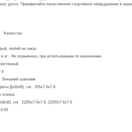
ужат долго. Приобретайте качественное спортивное оборудование в наше
: Казахстан
рый, любой на заказ
 в кг: Не ограничено, при использовании по назначению
ристенный
.6
: Внешний храповик
ариты ДхШхВ), см: 255х7.6х7.6
ч пленка
хШхВ), см: 1)255х7.6х7.6; 2)255х7.6х7.6
 0.03