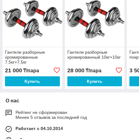
Гантели разборные
Гантели разборные
Гант
хромированные
хромированный 10кг+10кг
покр
7,5кг+7,5кг
21 000
28 000
3 5
₸/пара
₸/пара
Купить
Купить
О нас
Рейтинг не сформирован
Менее 5 отзывов за последний год
Работает с 04.10.2014