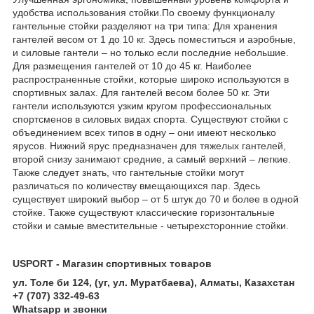
удобства использования стойки.По своему функционалу
гантельные стойки разделяют на три типа: Для хранения
гантелей весом от 1 до 10 кг. Здесь поместиться и аэробные,
и силовые гантели – но только если последние небольшие.
Для размещения гантелей от 10 до 45 кг. Наиболее
распространенные стойки, которые широко используются в
спортивных залах. Для гантелей весом более 50 кг. Эти
гантели используются узким кругом профессиональных
спортсменов в силовых видах спорта. Существуют стойки с
объединением всех типов в одну – они имеют несколько
ярусов. Нижний ярус предназначен для тяжелых гантелей,
второй снизу занимают средние, а самый верхний – легкие.
Также следует знать, что гантельные стойки могут
различаться по количеству вмещающихся пар. Здесь
существует широкий выбор – от 5 штук до 70 и более в одной
стойке. Также существуют классические горизонтальные
стойки и самые вместительные - четырехсторонние стойки.
USPORT - Магазин спортивных товаров
ул. Толе би 124, (уг, ул. Муратбаева), Алматы, Казахстан
+7 (707) 332-49-63
Whatsapp и звонки