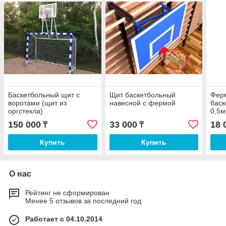
Баскетбольный щит с
Щит баскетбольный
Фер
воротами (щит из
навесной с фермой
баск
оргстекла)
0,5м
150 000
33 000
18 
₸
₸
Купить
Купить
О нас
Рейтинг не сформирован
Менее 5 отзывов за последний год
Работает с 04.10.2014