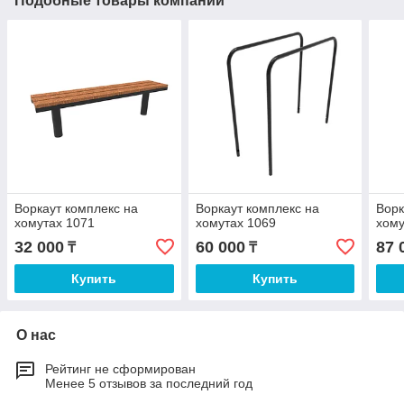
Подобные товары компании
Воркаут комплекс на
Воркаут комплекс на
Ворк
хомутах 1071
хомутах 1069
хому
32 000
60 000
87 
₸
₸
Купить
Купить
О нас
Рейтинг не сформирован
Менее 5 отзывов за последний год