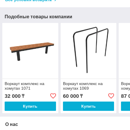
Подобные товары компании
Воркаут комплекс на
Воркаут комплекс на
Ворк
хомутах 1071
хомутах 1069
хому
32 000
60 000
87 
₸
₸
Купить
Купить
О нас