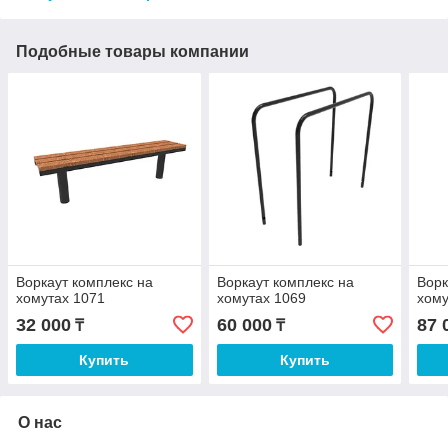
Подобные товары компании
Воркаут комплекс на
Воркаут комплекс на
Ворк
хомутах 1071
хомутах 1069
хому
32 000
60 000
87 
₸
₸
Купить
Купить
О нас