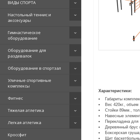
ВИДЫ СПОРТА
Настольный теннис и
акссесуары
Гимнастическое
оборудование
Оборудование для
раздевалок
Оборудование в спортзал
Уличные спортивные
комплексы
Характеристики:
Фитнес
• Габариты комплекс
• Вес 420кг., объем 
Тяжелая атлетика
• Стойки 89мм., тол
• Навесные элементы
• Перекладина для б
Легкая атлетика
• Деревянный брус на
• Боксерская груша
Кроссфит
• Щит баскетбольный