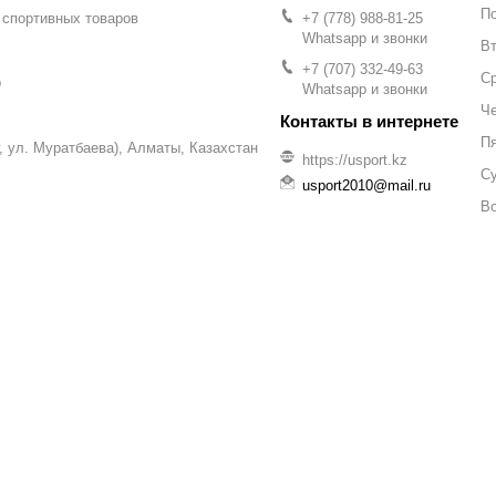
П
 спортивных товаров
+7 (778) 988-81-25
Whatsapp и звонки
Вт
+7 (707) 332-49-63
С
р
Whatsapp и звонки
Че
П
уг, ул. Муратбаева), Алматы, Казахстан
https://usport.kz
С
usport2010@mail.ru
В