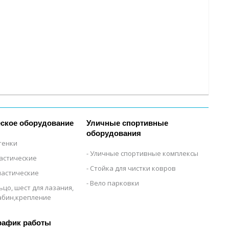
ское оборудование
Уличные спортивные
оборудования
тенки
Уличные спортивные комплексы
настические
Стойка для чистки ковров
настические
Вело парковки
ьцо, шест для лазания,
рабин,крепление
рафик работы