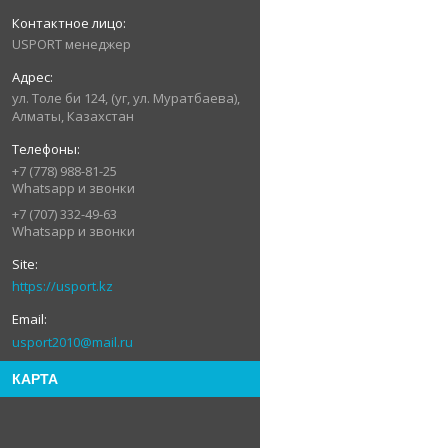
USPORT менеджер
ул. Толе би 124, (уг, ул. Муратбаева),
Алматы, Казахстан
+7 (778) 988-81-25
Whatsapp и звонки
+7 (707) 332-49-63
Whatsapp и звонки
https://usport.kz
usport2010@mail.ru
КАРТА