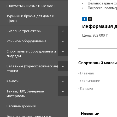
• Цельносварные хом
Шахматы и шахматные часы
• Покраска: полимер
Турники и брусья для дома и
офиса
Информация д
Силовые тренажеры
Цена:
932 000 ₸
Уличное оборудование
Спортивные оборудования и
снаряды
Спортивный магази
Балетные (хореографические)
станки
Главная
О компании
Канаты
Каталог
Тенты, ПВХ, банерные
материалы
Беговые дорожки
Эллиптические тренажеры