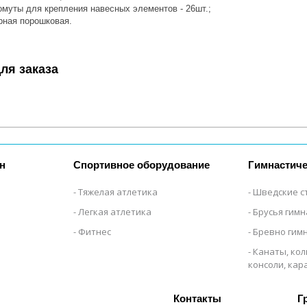
уты для крепления навесных элементов - 26шт.;
ная порошковая.
ля заказа
н
Спортивное оборудование
Гимнастиче
Тяжелая атлетика
Шведские с
Легкая атлетика
Брусья гим
Фитнес
Бревно гим
Канаты, кол
консоли, ка
Г