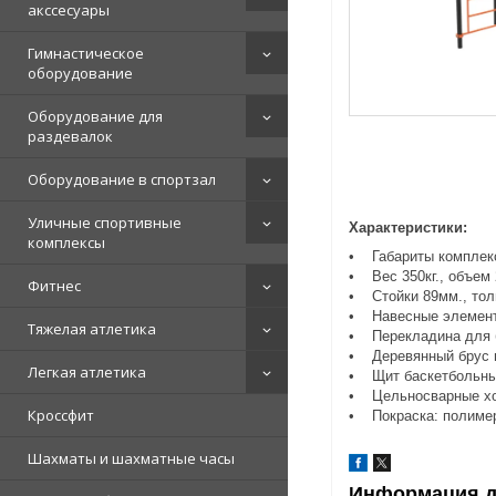
акссесуары
Гимнастическое
оборудование
Оборудование для
раздевалок
Оборудование в спортзал
Уличные спортивные
Характеристики:
комплексы
• Габариты комплекс
• Вес 350кг., объем 
Фитнес
• Стойки 89мм., тол
• Навесные элементы
Тяжелая атлетика
• Перекладина для б
• Деревянный брус на
Легкая атлетика
• Щит баскетбольный
• Цельносварные хом
Кроссфит
• Покраска: полимер
Шахматы и шахматные часы
Информация д