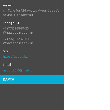
ул. Толе би 124, (уг, ул. Муратбаева),
Алматы, Казахстан
+7 (778) 988-81-25
Whatsapp и звонки
+7 (707) 332-49-63
Whatsapp и звонки
https://usport.kz
usport2010@mail.ru
КАРТА