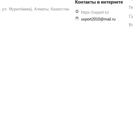
П
уг, ул. Муратбаева), Алматы, Казахстан
https://usport.kz
С
usport2010@mail.ru
В