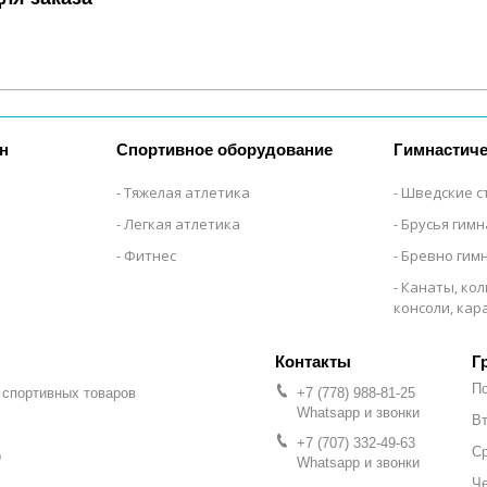
н
Спортивное оборудование
Гимнастиче
Тяжелая атлетика
Шведские с
Легкая атлетика
Брусья гим
Фитнес
Бревно гим
Канаты, кол
консоли, ка
Г
П
 спортивных товаров
+7 (778) 988-81-25
Whatsapp и звонки
Вт
+7 (707) 332-49-63
С
р
Whatsapp и звонки
Че