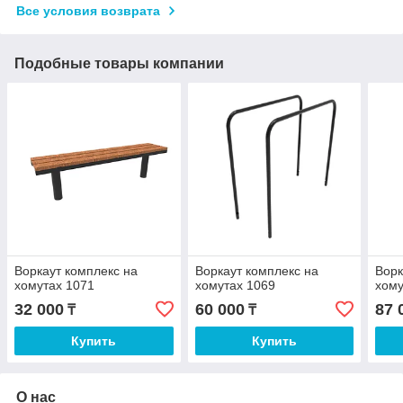
Все условия возврата
Подобные товары компании
Воркаут комплекс на
Воркаут комплекс на
Ворк
хомутах 1071
хомутах 1069
хому
32 000
60 000
87 
₸
₸
Купить
Купить
О нас