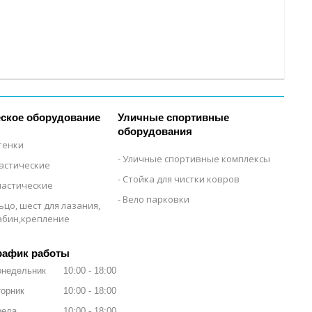
ское оборудование
Уличные спортивные
оборудования
тенки
Уличные спортивные комплексы
настические
Стойка для чистки ковров
настические
Вело парковки
ьцо, шест для лазания,
рабин,крепление
рафик работы
онедельник
10:00
18:00
орник
10:00
18:00
реда
10:00
18:00