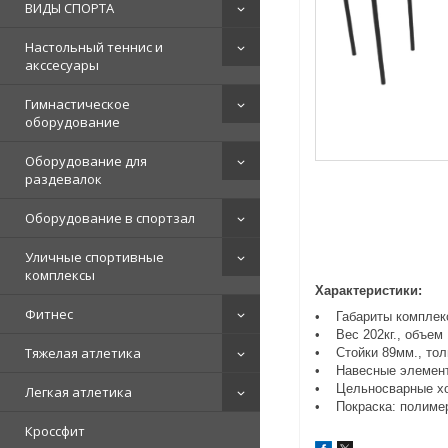
ВИДЫ СПОРТА
Настольный теннис и
акссесуары
Гимнастическое
оборудование
Оборудование для
раздевалок
Оборудование в спортзал
Уличные спортивные
комплексы
Характеристики:
Фитнес
• Габариты комплекс
• Вес 202кг., объем 
Тяжелая атлетика
• Стойки 89мм., тол
• Навесные элементы
• Цельносварные хом
Легкая атлетика
• Покраска: полимер
Кроссфит