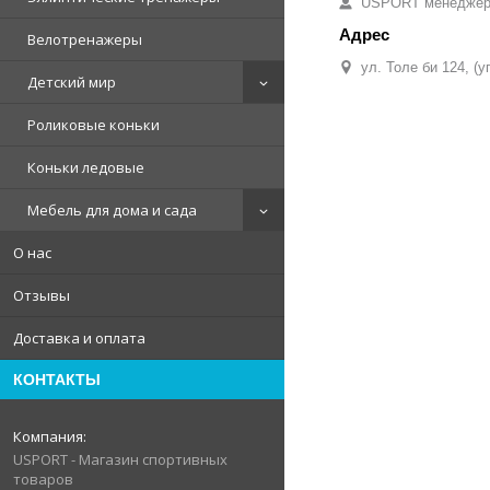
USPORT менедже
Велотренажеры
ул. Толе би 124, (
Детский мир
Роликовые коньки
Коньки ледовые
Мебель для дома и сада
О нас
Отзывы
Доставка и оплата
КОНТАКТЫ
USPORT - Магазин спортивных
товаров