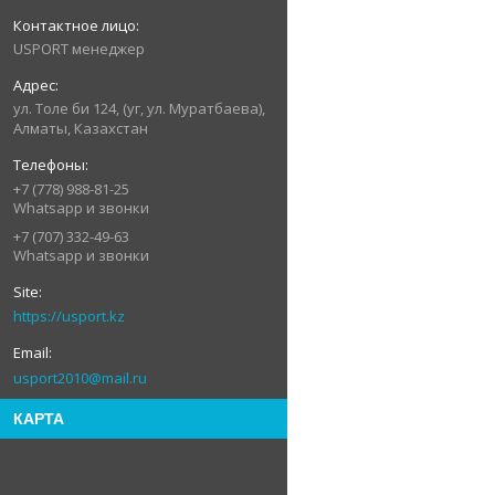
USPORT менеджер
ул. Толе би 124, (уг, ул. Муратбаева),
Алматы, Казахстан
+7 (778) 988-81-25
Whatsapp и звонки
+7 (707) 332-49-63
Whatsapp и звонки
https://usport.kz
usport2010@mail.ru
КАРТА