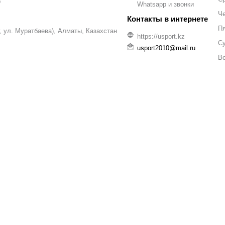
р
Whatsapp и звонки
Че
П
уг, ул. Муратбаева), Алматы, Казахстан
https://usport.kz
С
usport2010@mail.ru
В