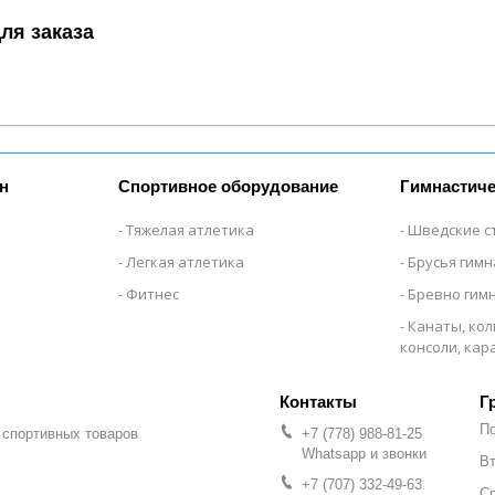
ля заказа
н
Спортивное оборудование
Гимнастиче
Тяжелая атлетика
Шведские с
Легкая атлетика
Брусья гим
Фитнес
Бревно гим
Канаты, кол
консоли, ка
Г
П
 спортивных товаров
+7 (778) 988-81-25
Whatsapp и звонки
Вт
+7 (707) 332-49-63
С