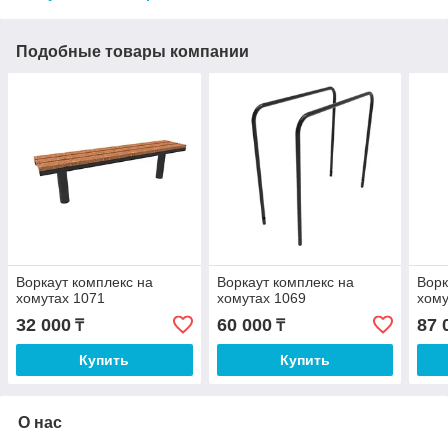
Подобные товары компании
Воркаут комплекс на
Воркаут комплекс на
Ворк
хомутах 1071
хомутах 1069
хому
32 000
60 000
87 
₸
₸
Купить
Купить
О нас