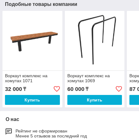
Подобные товары компании
Воркаут комплекс на
Воркаут комплекс на
Ворк
хомутах 1071
хомутах 1069
хому
32 000
60 000
87 
₸
₸
Купить
Купить
О нас
Рейтинг не сформирован
Менее 5 отзывов за последний год