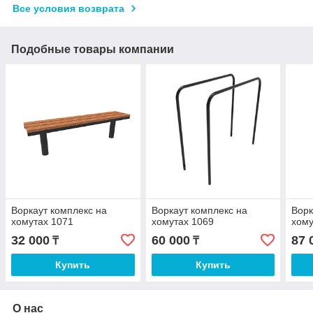
Все условия возврата
Подобные товары компании
Воркаут комплекс на
Воркаут комплекс на
Ворк
хомутах 1071
хомутах 1069
хому
32 000
60 000
87 
₸
₸
Купить
Купить
О нас