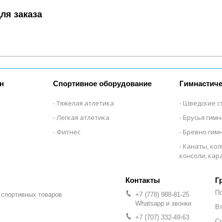
ля заказа
н
Спортивное оборудование
Гимнастиче
Тяжелая атлетика
Шведские с
Легкая атлетика
Брусья гим
Фитнес
Бревно гим
Канаты, кол
консоли, ка
Г
П
 спортивных товаров
+7 (778) 988-81-25
Whatsapp и звонки
Вт
+7 (707) 332-49-63
С