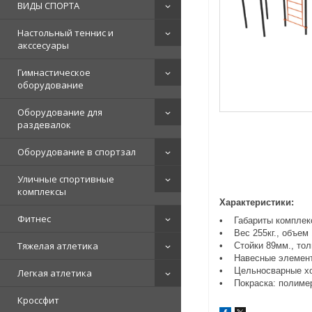
ВИДЫ СПОРТА
Настольный теннис и
акссесуары
Гимнастическое
оборудование
Оборудование для
раздевалок
Оборудование в спортзал
Уличные спортивные
комплексы
Характеристики:
Фитнес
• Габариты комплекс
• Вес 255кг., объем 
Тяжелая атлетика
• Стойки 89мм., тол
• Навесные элементы
• Цельносварные хом
Легкая атлетика
• Покраска: полимер
Кроссфит