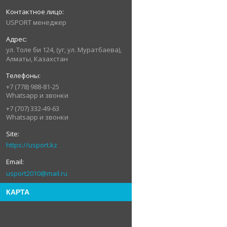
USPORT менеджер
ул. Толе би 124, (уг, ул. Муратбаева),
Алматы, Казахстан
+7 (778) 988-81-25
Whatsapp и звонки
+7 (707) 332-49-63
Whatsapp и звонки
https://usport.kz
usport2010@mail.ru
КАРТА