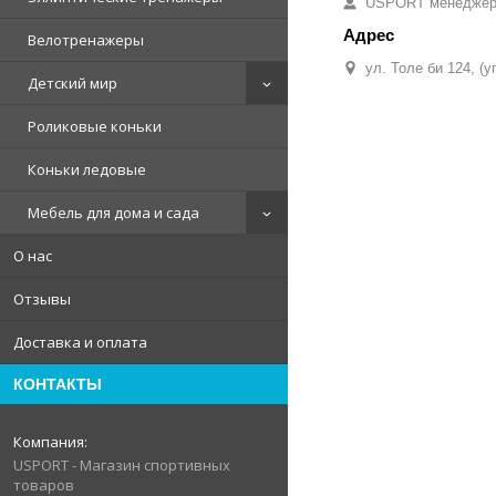
USPORT менедже
Велотренажеры
ул. Толе би 124, (
Детский мир
Роликовые коньки
Коньки ледовые
Мебель для дома и сада
О нас
Отзывы
Доставка и оплата
КОНТАКТЫ
USPORT - Магазин спортивных
товаров