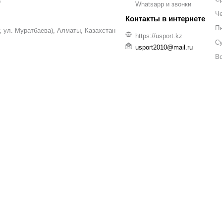
р
Whatsapp и звонки
Че
П
уг, ул. Муратбаева), Алматы, Казахстан
https://usport.kz
С
usport2010@mail.ru
В