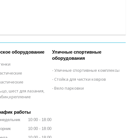
ское оборудование
Уличные спортивные
оборудования
тенки
Уличные спортивные комплексы
настические
Стойка для чистки ковров
настические
Вело парковки
ьцо, шест для лазания,
рабин,крепление
рафик работы
онедельник
10:00
18:00
орник
10:00
18:00
реда
10:00
18:00