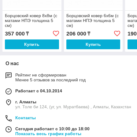
Борцовский ковер 8х8м (с
Борцовский ковер 6х6м (с
Борц
матами НПЭ толщина 5
матами НПЭ толщина 5
мат
см)
см)
см)
357 000
206 000
190
₸
₸
Купить
Купить
О нас
Рейтинг не сформирован
Менее 5 отзывов за последний год
Работает с 04.10.2014
г. Алматы
ул. Толе би 124, (уг, ул. Муратбаева) , Алматы, Казахстан
Контакты
Сегодня работает с 10:00 до 18:00
Показать весь график работы