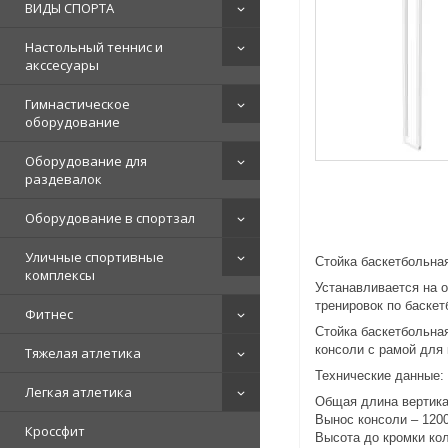
ВИДЫ СПОРТА
Настольный теннис и
акссесуары
Гимнастическое
оборудование
Оборудование для
раздевалок
Оборудование в спортзал
Уличные спортивные
Стойка баскетбольная
комплексы
Устанавливается на 
тренировок по баскет
Фитнес
Стойка баскетбольна
консоли с рамой для 
Тяжелая атлетика
Технические данны
Легкая атлетика
Общая длина вертика
Вынос консоли – 120
Кроссфит
Высота до кромки ко