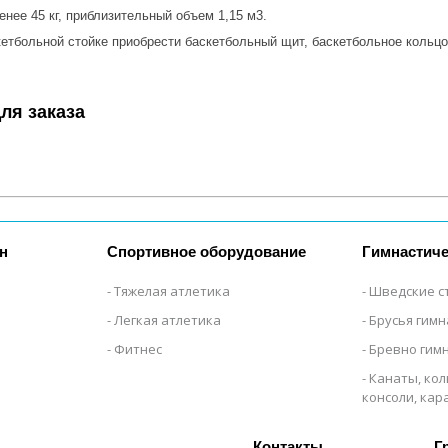
енее 45 кг, приблизительный объем 1,15 м3.
етбольной стойке приобрести баскетбольный щит, баскетбольное кольцо,
ля заказа
н
Спортивное оборудование
Гимнастиче
Тяжелая атлетика
Шведские с
Легкая атлетика
Брусья гим
Фитнес
Бревно гим
Канаты, кол
консоли, ка
Г