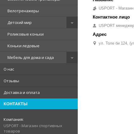
USPORT - Магазин
Велотренажеры
Детский мир
USPORT менедже
Роликовые коньки
ул. Толе би 124, (
Коньки ледовые
Мебель для дома и сада
О нас
Отзывы
Доставка и оплата
КОНТАКТЫ
USPORT - Магазин спортивных
товаров