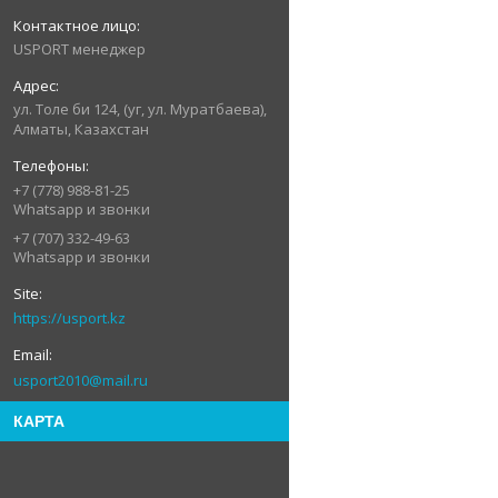
USPORT менеджер
ул. Толе би 124, (уг, ул. Муратбаева),
Алматы, Казахстан
+7 (778) 988-81-25
Whatsapp и звонки
+7 (707) 332-49-63
Whatsapp и звонки
https://usport.kz
usport2010@mail.ru
КАРТА