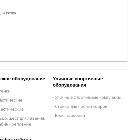
 и сетку.
ское оборудование
Уличные спортивные
оборудования
тенки
Уличные спортивные комплексы
настические
Стойка для чистки ковров
настические
Вело парковки
ьцо, шест для лазания,
рабин,крепление
рафик работы