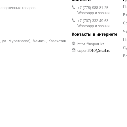
П
 спортивных товаров
+7 (778) 988-81-25
Whatsapp и звонки
Вт
+7 (707) 332-49-63
С
р
Whatsapp и звонки
Че
П
уг, ул. Муратбаева), Алматы, Казахстан
https://usport.kz
С
usport2010@mail.ru
В