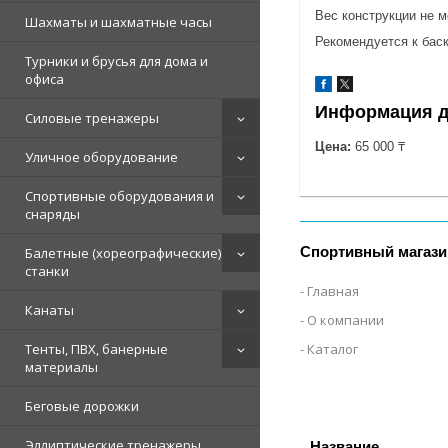
Вес конструкции не м
Шахматы и шахматные часы
Рекомендуется к баск
Турники и брусья для дома и
офиса
Информация д
Силовые тренажеры
Цена:
65 000 ₸
Уличное оборудование
Спортивные оборудования и
снаряды
Спортивный магази
Балетные (хореографические)
станки
Главная
Канаты
О компании
Тенты, ПВХ, банерные
Каталог
материалы
Беговые дорожки
Эллиптические тренажеры