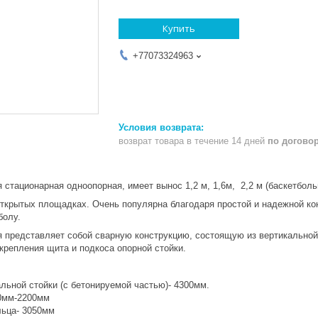
Купить
+77073324963
возврат товара в течение 14 дней
по догово
 стационарная одноопорная, имеет вынос 1,2 м, 1,6м, 2,2 м (баскетболь
открытых площадках. Очень популярна благодаря простой и надежной ко
болу.
я представляет собой сварную конструкцию, состоящую из вертикальной
крепления щита и подкоса опорной стойки.
е:
льной стойки (с бетонируемой частью)- 4300мм.
0мм-2200мм
льца- 3050мм