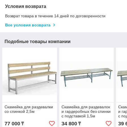
Условия возврата
Возврат товара в течение 14 дней по договоренности
Все условия возврата
Подобные товары компании
Скамейка для раздевалки
Скамейка для раздевалок
Скам
со спинкой 2,5м
и гардеробных без спинки
и га
с подставкой 1,5м
с по
77 000
34 800
39 
₸
₸