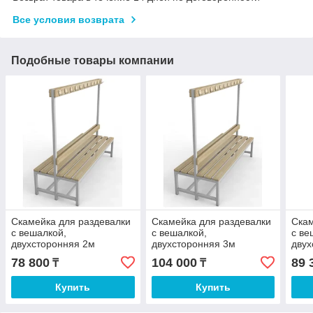
Все условия возврата
Подобные товары компании
Скамейка для раздевалки
Скамейка для раздевалки
Скам
с вешалкой,
с вешалкой,
с ве
двухсторонняя 2м
двухсторонняя 3м
двух
78 800
104 000
89 
₸
₸
Купить
Купить