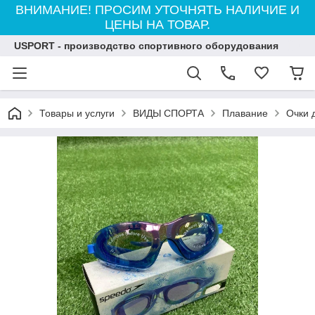
ВНИМАНИЕ! ПРОСИМ УТОЧНЯТЬ НАЛИЧИЕ И
ЦЕНЫ НА ТОВАР.
USPORT - производство спортивного оборудования
Товары и услуги
ВИДЫ СПОРТА
Плавание
Очки 