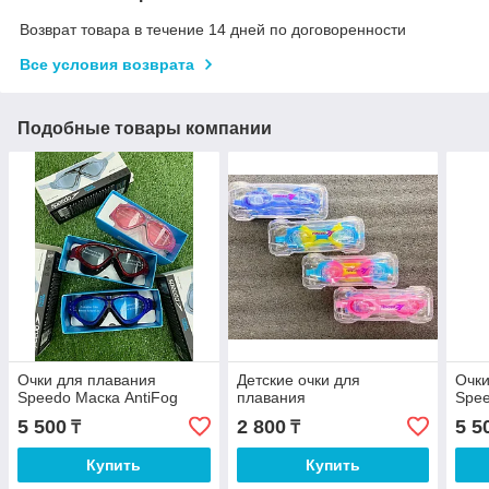
Возврат товара в течение 14 дней по договоренности
Все условия возврата
Подобные товары компании
Очки для плавания
Детские очки для
Очки
Speedo Маска AntiFog
плавания
Spee
5 500
2 800
5 5
₸
₸
Купить
Купить