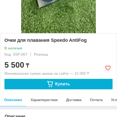
Очки для плавания Speedo AntiFog
В наличии
Код: SSP-007
Розница
5 500
₸
Минимальная сумма заказа на сайте — 15 000 ₸
Купить
Описание
Характеристики
Доставка
Оплата
Усл
Описание