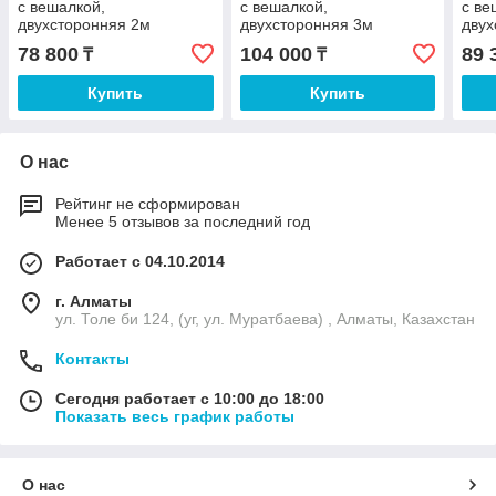
с вешалкой,
с вешалкой,
с ве
двухсторонняя 2м
двухсторонняя 3м
двух
78 800
104 000
89 
₸
₸
Купить
Купить
О нас
Рейтинг не сформирован
Менее 5 отзывов за последний год
Работает с 04.10.2014
г. Алматы
ул. Толе би 124, (уг, ул. Муратбаева) , Алматы, Казахстан
Контакты
Сегодня работает с 10:00 до 18:00
Показать весь график работы
О нас