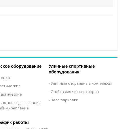
ское оборудование
Уличные спортивные
оборудования
тенки
Уличные спортивные комплексы
настические
Стойка для чистки ковров
настические
Вело парковки
ьцо, шест для лазания,
рабин,крепление
рафик работы