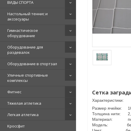
ВИДЫ СПОРТА
Настольный теннис и
акссесуары
Гимнастическое
оборудование
Оборудование для
раздевалок
Оборудование в спортзал
Уличные спортивные
комплексы
Сетка загради
Фитнес
Характеристики:
Тяжелая атлетика
Размер ячейки: 10
Толщина нити: 2,
Легкая атлетика
Материал: поли
Модель: безу
Кроссфит
Цвет: бел