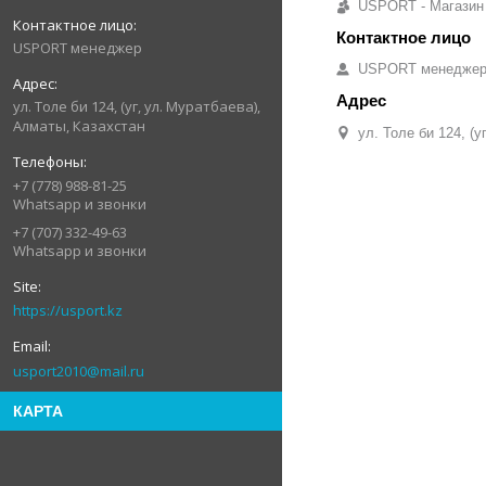
USPORT - Магазин
USPORT менеджер
USPORT менедже
ул. Толе би 124, (уг, ул. Муратбаева),
Алматы, Казахстан
ул. Толе би 124, (
+7 (778) 988-81-25
Whatsapp и звонки
+7 (707) 332-49-63
Whatsapp и звонки
https://usport.kz
usport2010@mail.ru
КАРТА