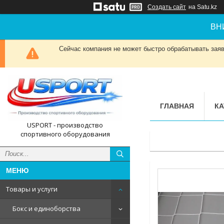
Создать сайт
на Satu.kz
ВН
Сейчас компания не может быстро обрабатывать заявк
ГЛАВНАЯ
КА
USPORT - производство
спортивного оборудования
Товары и услуги
Бокс и единоборства