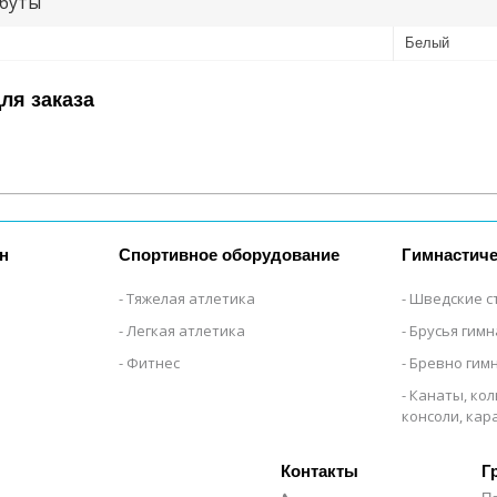
буты
Белый
ля заказа
н
Спортивное оборудование
Гимнастиче
Тяжелая атлетика
Шведские с
Легкая атлетика
Брусья гим
Фитнес
Бревно гим
Канаты, кол
консоли, ка
Г