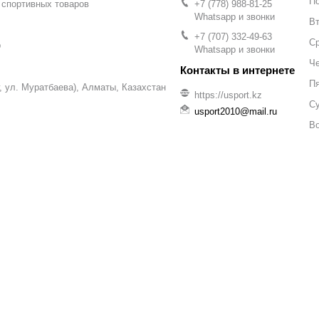
П
 спортивных товаров
+7 (778) 988-81-25
Whatsapp и звонки
Вт
+7 (707) 332-49-63
С
р
Whatsapp и звонки
Че
П
уг, ул. Муратбаева), Алматы, Казахстан
https://usport.kz
С
usport2010@mail.ru
В