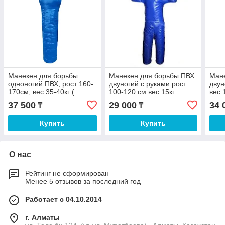
Манекен для борьбы
Манекен для борьбы ПВХ
Ман
одноногий ПВХ, рост 160-
двуногий с руками рост
двун
170см, вес 35-40кг (
100-120 см вес 15кг
вес 
резина)
(опилки)
37 500
29 000
34 
₸
₸
Купить
Купить
О нас
Рейтинг не сформирован
Менее 5 отзывов за последний год
Работает с 04.10.2014
г. Алматы