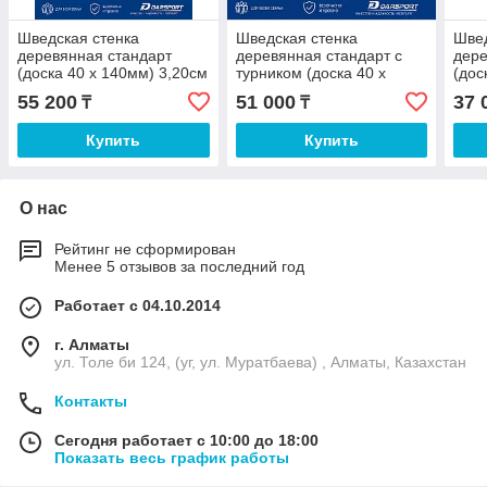
Шведская стенка
Шведская стенка
Швед
деревянная стандарт
деревянная стандарт с
дере
(доска 40 х 140мм) 3,20см
турником (доска 40 х
(дос
140мм) до 240см
55 200
51 000
37 
₸
₸
Купить
Купить
О нас
Рейтинг не сформирован
Менее 5 отзывов за последний год
Работает с 04.10.2014
г. Алматы
ул. Толе би 124, (уг, ул. Муратбаева) , Алматы, Казахстан
Контакты
Сегодня работает с 10:00 до 18:00
Показать весь график работы