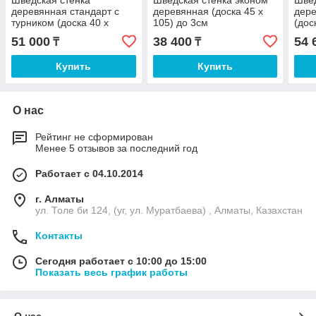
Шведская стенка
Шведская стенка эконом
Швед
деревянная стандарт с
деревянная (доска 45 х
дере
турником (доска 40 х
105) до 3см
(дос
140мм) до 240см
51 000
38 400
54 
₸
₸
Купить
Купить
О нас
Рейтинг не сформирован
Менее 5 отзывов за последний год
Работает с 04.10.2014
г. Алматы
ул. Толе би 124, (уг, ул. Муратбаева) , Алматы, Казахстан
Контакты
Сегодня работает с 10:00 до 15:00
Показать весь график работы