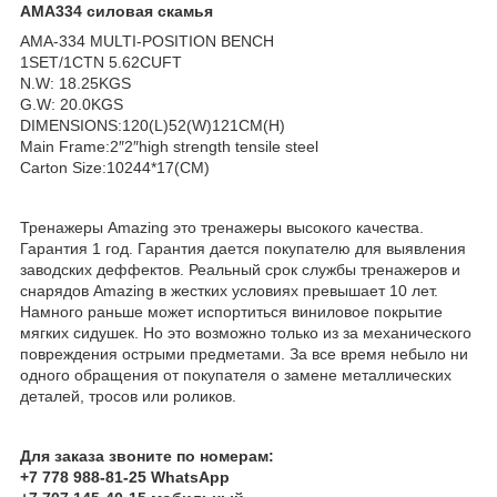
AMA334 силовая скамья
AMA-334 MULTI-POSITION BENCH
1SET/1CTN 5.62CUFT
N.W: 18.25KGS
G.W: 20.0KGS
DIMENSIONS:120(L)52(W)121CM(H)
Main Frame:2″2″high strength tensile steel
Carton Size:10244*17(CM)
Тренажеры Amazing это тренажеры высокого качества.
Гарантия 1 год. Гарантия дается покупателю для выявления
заводских деффектов. Реальный срок службы тренажеров и
снарядов Amazing в жестких условиях превышает 10 лет.
Намного раньше может испортиться виниловое покрытие
мягких сидушек. Но это возможно только из за механического
повреждения острыми предметами. За все время небыло ни
одного обращения от покупателя о замене металлических
деталей, тросов или роликов.
Для заказа звоните по номерам:
+7 778 988-81-25 WhatsApp