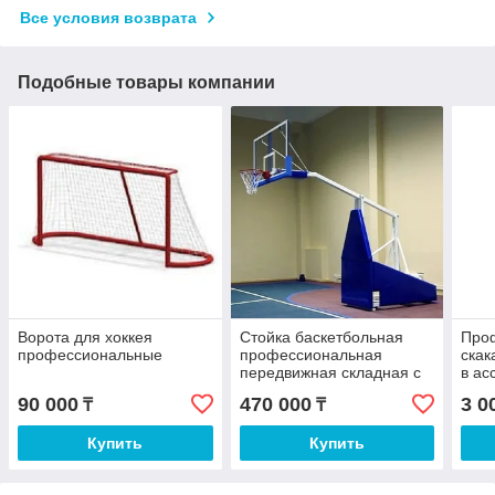
Все условия возврата
Подобные товары компании
Ворота для хоккея
Стойка баскетбольная
Про
профессиональные
профессиональная
скак
передвижная складная с
в ас
защитой
90 000
470 000
3 0
₸
₸
Купить
Купить