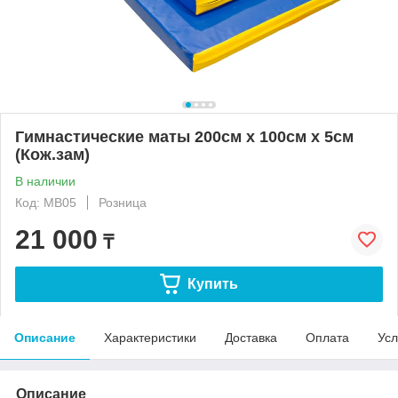
Гимнастические маты 200см х 100см х 5см
(Кож.зам)
В наличии
Код: MB05
Розница
21 000
₸
Купить
Описание
Характеристики
Доставка
Оплата
Усл
Описание