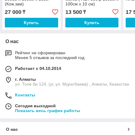
(Кож.зам)
100см х 10 см)
27 000
13 500
17 
₸
₸
Купить
Купить
О нас
Рейтинг не сформирован
Менее 5 отзывов за последний год
Работает с 04.10.2014
г. Алматы
ул. Толе би 124, (уг, ул. Муратбаева) , Алматы, Казахстан
Контакты
Сегодня выходной
Показать весь график работы
О нас