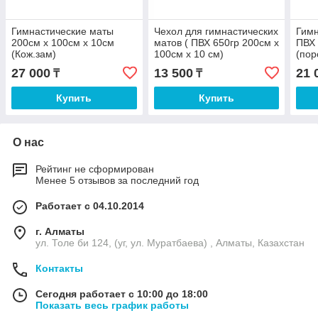
Гимнастические маты
Чехол для гимнастических
Гимн
200см х 100см х 10см
матов ( ПВХ 650гр 200см х
ПВХ 
(Кож.зам)
100см х 10 см)
(пор
27 000
13 500
21 
₸
₸
Купить
Купить
О нас
Рейтинг не сформирован
Менее 5 отзывов за последний год
Работает с 04.10.2014
г. Алматы
ул. Толе би 124, (уг, ул. Муратбаева) , Алматы, Казахстан
Контакты
Сегодня работает с 10:00 до 18:00
Показать весь график работы