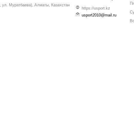
П
уг, ул. Муратбаева), Алматы, Казахстан
https://usport.kz
С
usport2010@mail.ru
В