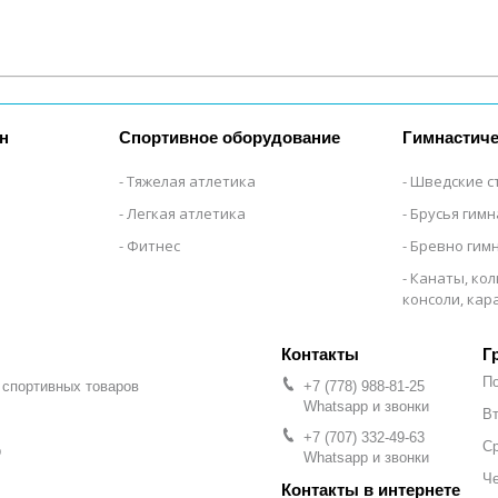
н
Спортивное оборудование
Гимнастиче
Тяжелая атлетика
Шведские с
Легкая атлетика
Брусья гим
Фитнес
Бревно гим
Канаты, кол
консоли, ка
Г
П
 спортивных товаров
+7 (778) 988-81-25
Whatsapp и звонки
Вт
+7 (707) 332-49-63
С
р
Whatsapp и звонки
Че