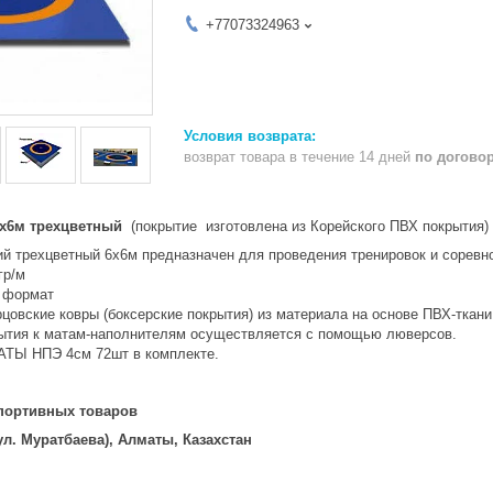
+77073324963
возврат товара в течение 14 дней
по догово
6х6м трехцветный
(покрытие изготовлена из Корейского ПВХ покрытия)
ий трехцветный 6х6м предназначен для проведения тренировок и соревно
гр/м
 формат
цовские ковры (боксерские покрытия) из материала на основе ПВХ-ткан
ытия к матам-наполнителям осуществляется с помощью люверсов.
АТЫ НПЭ 4см 72шт в комплекте.
портивных товаров
, ул. Муратбаева), Алматы, Казахстан