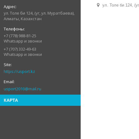
ул. Толе би 124, (
ул. Толе би 124, (уг, ул. Муратбаева),
Алматы, Казахстан
+7 (778) 988-81-25
Whatsapp и звонки
+7 (707) 332-49-63
Whatsapp и звонки
https://usport.kz
usport2010@mail.ru
КАРТА