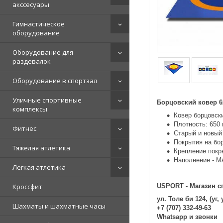
акссесуары
Гимнастическое
оборудование
Оборудование для
раздевалок
Оборудование в спортзал
Уличные спортивные
Борцовский ковер 
комплексы
Ковер борцовск
Плотность: 650 
Фитнес
Старый и новый
Покрытия на бор
Тяжелая атлетика
Крепление покр
Наполнение - М
Легкая атлетика
Кроссфит
USPORT - Магазин с
ул. Толе би 124, (уг
Шахматы и шахматные часы
+7 (707) 332-49-63
Whatsapp и звонки