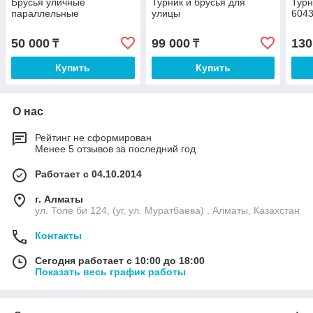
Брусья уличные
Турник и брусья для
Турн
параллельные
улицы
604
50 000
99 000
130
₸
₸
Купить
Купить
О нас
Рейтинг не сформирован
Менее 5 отзывов за последний год
Работает с 04.10.2014
г. Алматы
ул. Толе би 124, (уг, ул. Муратбаева) , Алматы, Казахстан
Контакты
Сегодня работает с 10:00 до 18:00
Показать весь график работы