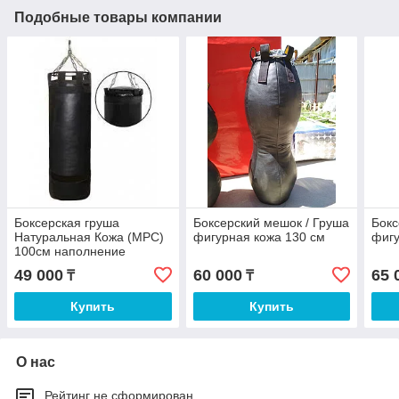
Подобные товары компании
Боксерская груша
Боксерский мешок / Груша
Бокс
Натуральная Кожа (МРС)
фигурная кожа 130 см
фигу
100см наполнение
вакуумным методом
49 000
60 000
65 
₸
₸
Купить
Купить
О нас
Рейтинг не сформирован