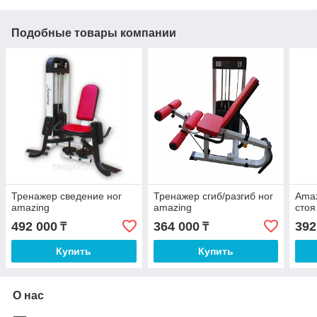
Подобные товары компании
Тренажер сведение ног
Тренажер сгиб/разгиб ног
Amaz
amazing
amazing
стоя
492 000
364 000
392
₸
₸
Купить
Купить
О нас