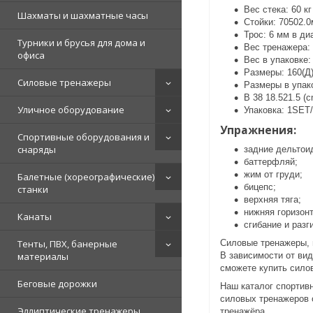
Вес стека: 60 кг
Шахматы и шахматные часы
Стойки: 70502.
Трос: 6 мм в ди
Турники и брусья для дома и
Вес тренажера: 
офиса
Вес в упаковке: 
Размеры: 160(Д
Силовые тренажеры
Размеры в упако
B 38 18.521.5 (
Уличное оборудование
Упаковка: 1SET
Упражнения:
Спортивные оборудования и
снаряды
задние дельтои
баттерфляй;
жим от груди;
Балетные (хореографические)
бицепс;
станки
верхняя тяга;
нижняя горизонт
Канаты
сгибание и разг
Тенты, ПВХ, банерные
Силовые тренажеры, 
материалы
В зависимости от вид
сможете купить сило
Беговые дорожки
Наш каталог спортив
силовых тренажеров 
Эллиптические тренажеры
тренажёра.