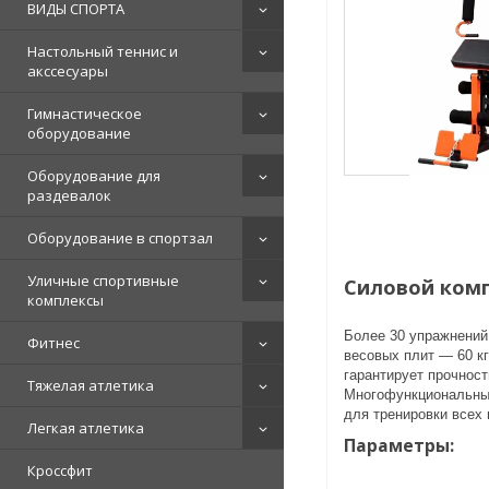
ВИДЫ СПОРТА
Настольный теннис и
акссесуары
Гимнастическое
оборудование
Оборудование для
раздевалок
Оборудование в спортзал
Уличные спортивные
Силовой комп
комплексы
Более 30 упражнений 
Фитнес
весовых плит — 60 кг
гарантирует прочност
Тяжелая атлетика
Многофункциональный
для тренировки всех
Легкая атлетика
Параметры:
Кроссфит