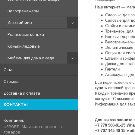
Наш интернет ― мага
Велотренажеры
Силовые для за
Силовые для д
Детский мир
Стойки и скамь
Тренажеры для 
Роликовые коньки
Беговые дорожк
Велотренажеры
Коньки ледовые
Эллиптические
Опции для сило
Мебель для дома и сада
Штанги и грифы
Диски для штанг
О нас
Гантели
Аксессуары для
Отзывы
Все перечисленные с
купить силовой трена
Доставка и оплата
Каждый тренажёр пре
нагрузок. С помощью
Информация для зак
КОНТАКТЫ
Для заказа звоните 
+7 778 988-81-25 Wh
USPORT - Магазин спортивных
+7 707 145-40-15 мо
товаров