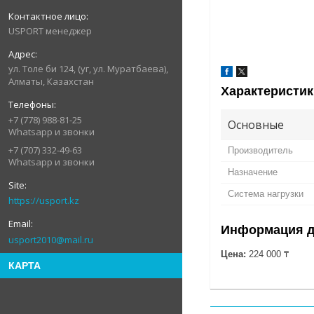
USPORT менеджер
ул. Толе би 124, (уг, ул. Муратбаева),
Алматы, Казахстан
Характеристик
+7 (778) 988-81-25
Основные
Whatsapp и звонки
+7 (707) 332-49-63
Производитель
Whatsapp и звонки
Назначение
Система нагрузки
https://usport.kz
Информация д
usport2010@mail.ru
Цена:
224 000 ₸
КАРТА