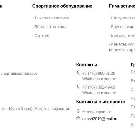
н
Спортивное оборудование
Гимнастиче
Тяжелая атлетика
Шведские с
Легкая атлетика
Брусья гим
Фитнес
Бревно гим
Канаты, кол
консоли, ка
Г
П
 спортивных товаров
+7 (778) 988-81-25
Whatsapp и звонки
Вт
+7 (707) 332-49-63
С
р
Whatsapp и звонки
Че
П
уг, ул. Муратбаева), Алматы, Казахстан
https://usport.kz
С
usport2010@mail.ru
В