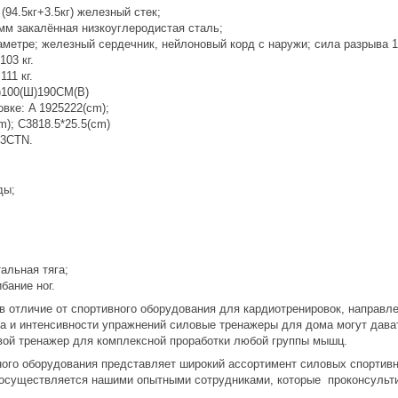
 (94.5кг+3.5кг) железный стек;
0мм закалённая низкоуглеродистая сталь;
аметре; железный сердечник, нейлоновый корд с наружи; сила разрыва 13
103 кг.
111 кг.
)100(Ш)190CM(В)
вке: A 1925222(cm);
cm); C3818.5*25.5(cm)
/3CTN.
ды;
альная тяга;
ибание ног.
в отличие от спортивного оборудования для кардиотренировок, направл
а и интенсивности упражнений силовые тренажеры для дома могут дават
вой тренажер для комплексной проработки любой группы мышц.
ного оборудования представляет широкий ассортимент силовых спортив
осуществляется нашими опытными сотрудниками, которые проконсульти