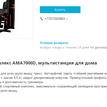
Купить
+77073324963
возврат товара в течение 14 дней
по догово
лекс AMA7000D, мультистанция для дома
для всех групп мышц: пресс, баттерфляй, парта, сгибание разгибание н
 с шагом 4,5 кг, закрыт декоративным кожухом. Прямоугольный профиль
ь и долговечность тренажера.
 спортивный комплекс, максимально сохраняющий свободное простран
 групп мышц.