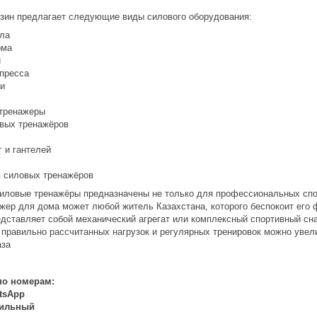
зин предлагает следующие виды силового оборудования:
ла
ома
и
пресса
и
 тренажеры
вых тренажёров
 и гантелей
 силовых тренажёров
иловые тренажёры предназначены не только для профессиональных спорт
жер для дома может любой житель Казахстана, которого беспокоит его ф
дставляет собой механический агрегат или комплексный спортивный сн
 правильно рассчитанных нагрузок и регулярных тренировок можно уве
аза
по номерам:
atsApp
бильный