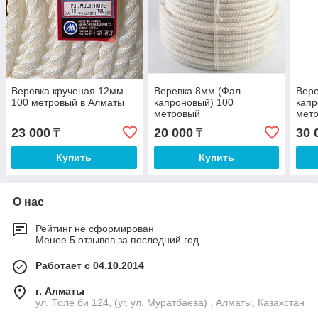
Веревка крученая 12мм
Веревка 8мм (Фал
Вере
100 метровый в Алматы
капроновый) 100
капр
метровый
мет
23 000
20 000
30 
₸
₸
Купить
Купить
О нас
Рейтинг не сформирован
Менее 5 отзывов за последний год
Работает с 04.10.2014
г. Алматы
ул. Толе би 124, (уг, ул. Муратбаева) , Алматы, Казахстан