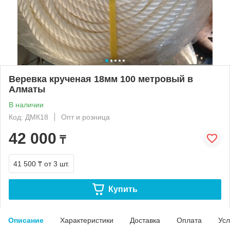
Веревка крученая 18мм 100 метровый в
Алматы
В наличии
Код: ДМК18
Опт и розница
42 000
₸
41 500 ₸
от 3 шт.
Купить
Описание
Характеристики
Доставка
Оплата
Усл