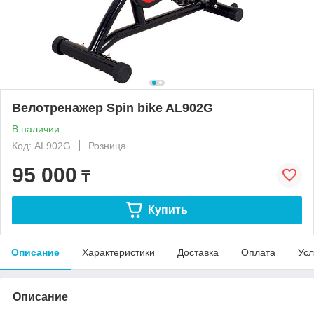
Велотренажер Spin bike AL902G
В наличии
Код: AL902G
Розница
95 000
₸
Купить
Описание
Характеристики
Доставка
Оплата
Усл
Описание